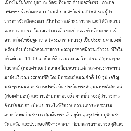
เนื่องในวันวิสาขบูชา ณ วัดจะทิ้งพระ ตำบลจะทิ้งพระ อำเภอ
สทิงพระ จังหวัดสงขลา โดยมี นายจิรวัตร์ มณีโชติ รองผู้ว่า
ราชการจังหวัดสงขลา เป็นประธานฝ่ายฆราวาส และได้รับความ
เมตตาจาก พระโสภณวราภรณ์ รองเจ้าคณะจังหวัดสงขลา เจ้า
อาวาสวัดโพธิ์ปฐมาวาส (พระอารามหลวง) เป็นประธานฝ่ายสงฆ์
พร้อมด้วยหัวหน้าส่วนราชการ และพุทธศาสนิกชนเข้าร่วม พิธีเริ่ม
ตั้งแต่เวลา 11.09 น. ด้วยพิธีบวงสรวง ณ วิหารพระเชตุพนพุทธ
ไสยาสน์ (พ่อเฒ่านอน) ก่อนเคลื่อนขบวนแห่น้ำสรงพระราชทาน
มายังบริเวณประกอบพิธี โดยมีพระสงฆ์สมณศักดิ์ 10 รูป เจริญ
พระพุทธมนต์ การอ่านประวัติวัด ประวัติพระเชตุพนพุทธไสยาสน์
(พ่อเฒ่านอน) และการอ่านหมายรับสั่ง จากนั้น รองผู้ว่าราชการ
จังหวัดสงขลา เป็นประธานในพิธีถวายความเคารพพระบรม
ฉายาลักษณ์ พระบาทสมเด็จพระเจ้าอยู่หัว จุดธูปเทียนบูชาพระ
รัตนตรัย และประกอบพิธีทางศาสนา ก่อนกล่าวถวายราชสดุดีและ