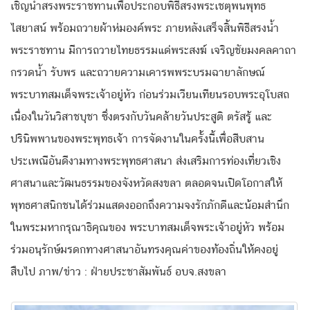
เชิญน้ำสรงพระราชทานเพื่อประกอบพิธีสรงพระเชตุพนพุทธ
ไสยาสน์ พร้อมถวายผ้าห่มองค์พระ ภายหลังเสร็จสิ้นพิธีสรงน้ำ
พระราชทาน มีการถวายไทยธรรมแด่พระสงฆ์ เจริญชัยมงคลคาถา
กรวดน้ำ รับพร และถวายความเคารพพระบรมฉายาลักษณ์
พระบาทสมเด็จพระเจ้าอยู่หัว ก่อนร่วมเวียนเทียนรอบพระอุโบสถ
เนื่องในวันวิสาชบุชา ซึ่งตรงกับวันคล้ายวันประสูติ ตรัสรู้ และ
ปรินิพพานของพระพุทธเจ้า การจัดงานในครั้งนี้เพื่อสีบสาน
ประเพณีอันดีงามทางพระพุทธศาสนา ส่งเสริมการท่องเที่ยวเชิง
ศาสนาและวัฒนธรรมของจังหวัดสงขลา ตลอดจนเปิดโอกาสให้
พุทธศาสนิกชนได้ร่วมแสดงออกถึงความจงรักภักดีและน้อมสำนึก
ในพระมหากรุณาธิคุณของ พระบาทสมเด็จพระเจ้าอยู่หัว พร้อม
ร่วมอนุรักษ์มรดกทางศาสนาอันทรงคุณค่าของท้องถิ่นให้คงอยู่
สืบไป ภาพ/ข่าว : ฝ่ายประชาสัมพันธ์ อบจ.สงขลา