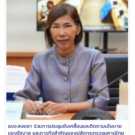
อบจ.สงขลา ร่วมการประชุมขับเคลื่อนและติดตามนโยบาย
ของรัฐบาล และภารกิจสำคัญของปลัดกระทรวงมหาดไทย