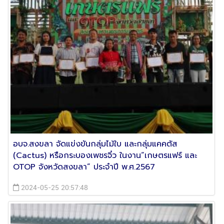
อบจ.สงขลา จัดแข่งขันกลุ่มไม้ใบ และกลุ่มแคคตัส
(Cactus) หรือกระบองเพชรจิ๋ว ในงาน“เกษตรแฟร์ และ
OTOP จังหวัดสงขลา” ประจำปี พ.ศ.2567
2024-05-25 20:57:48