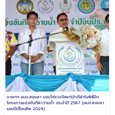
นายกฯ อบจ.สงขลา มอบโล่รางวัลแก่นักกีฬาในพิธีปิด
โครงการแข่งขันกีฬาว่ายน้ำ ประจำปี 2567 (อบจ.สงขลา
แชมป์เปี้ยนชิพ 2024)