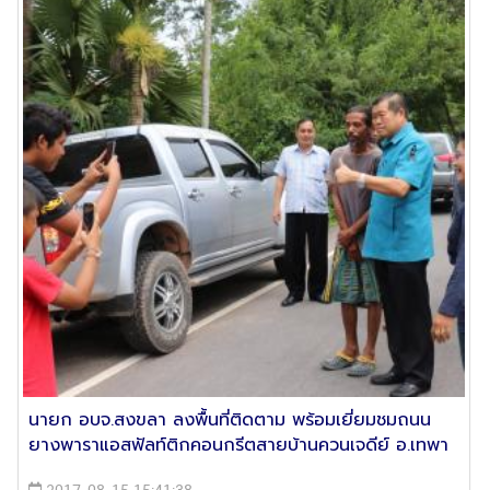
นายก อบจ.สงขลา ลงพื้นที่ติดตาม พร้อมเยี่ยมชมถนน
ยางพาราแอสฟัลท์ติกคอนกรีตสายบ้านควนเจดีย์ อ.เทพา