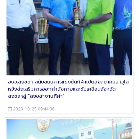
อบจ.สงขลา สนับสนุนการแข่งขันกีฬาเปตองสมาคมอาวุโส
หวังส่งเสริมการออกกำลังกายและขับเคลื่อนจังหวัด
สงขลาสู่ "สงขลางานกีฬา"
2023-10-25 09:44:36