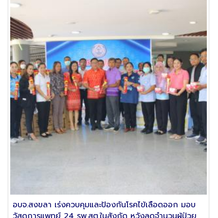
อบจ.สงขลา เร่งควบคุมและป้องกันโรคไข้เลือดออก มอบ
วัสดุการแพทย์ 24 รพ.สต.ในสังกัด หวังลดจำนวนผู้ป่วย