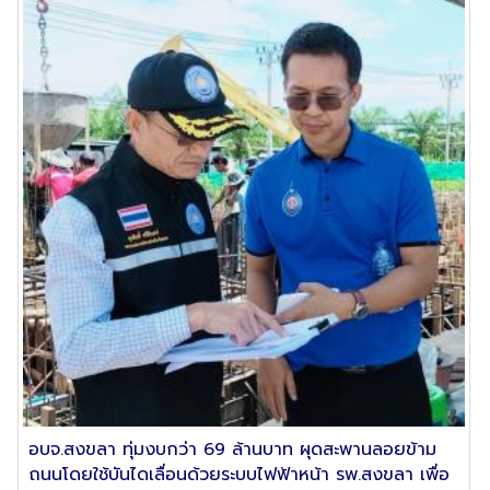
อบจ.สงขลา ทุ่มงบกว่า 69 ล้านบาท ผุดสะพานลอยข้าม
ถนนโดยใช้บันไดเลื่อนด้วยระบบไฟฟ้าหน้า รพ.สงขลา เพื่อ