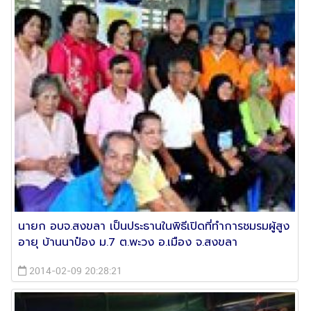
นายก อบจ.สงขลา เป็นประธานในพิธีเปิดที่ทำการชมรมผู้สูง
อายุ บ้านนาป๋อง ม.7 ต.พะวง อ.เมือง จ.สงขลา
2014-02-09 20:28:21