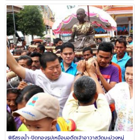
พิธีสรงน้ำ-ปิดทองรูปเหมือนอดีตเจ้าอาวาสวัดมะม่วงหมู่