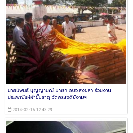
นายนิพนธ์ บุญญามณี นายก อบจ.สงขลา ร่วมงาน
ประเพณีแห่ผ้าขึ้นธาตุ วัดพระเจดีย์งามฯ
2014-02-15 12:43:29