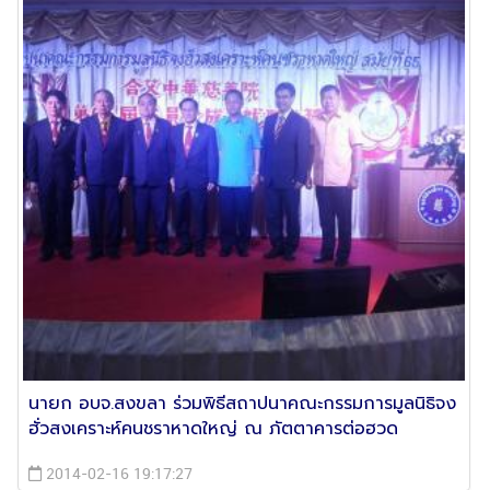
นายก อบจ.สงขลา ร่วมพิธีสถาปนาคณะกรรมการมูลนิธิจง
ฮั่วสงเคราะห์คนชราหาดใหญ่ ณ ภัตตาคารต่อฮวด
2014-02-16 19:17:27