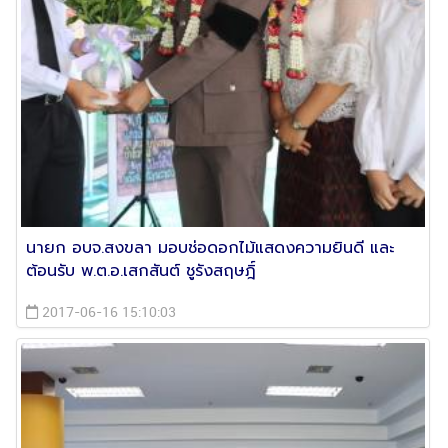
นายก อบจ.สงขลา มอบช่อดอกไม้แสดงความยินดี และ
ต้อนรับ พ.ต.อ.เสกสันต์ ชูรังสฤษฎิ์
2017-06-16 15:10:03