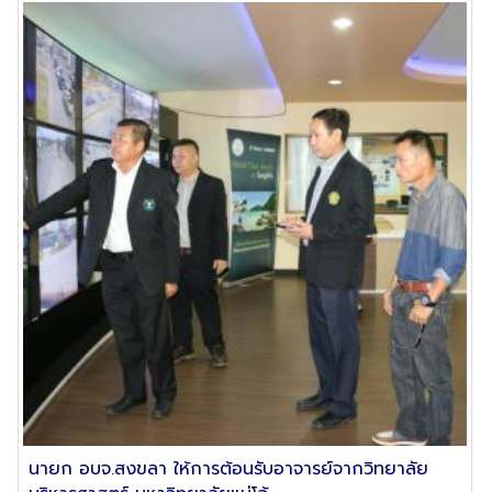
นายก อบจ.สงขลา ให้การต้อนรับอาจารย์จากวิทยาลัย