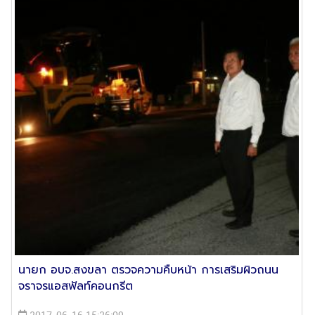
นายก อบจ.สงขลา ตรวจความคืบหน้า การเสริมผิวถนน
จราจรแอสฟัลท์คอนกรีต