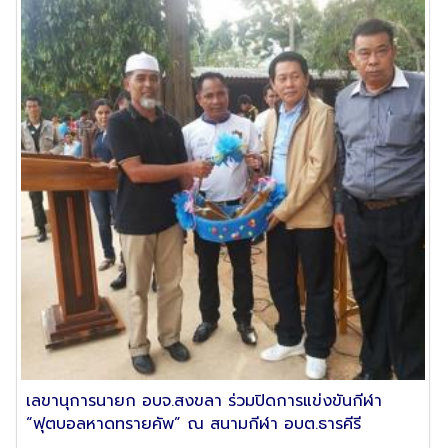
เลขานุการนายก อบจ.สงขลา ร่วมปิดการแข่งขันกีฬา
“ฟุตบอลหาดทรายคัพ” ณ สนามกีฬา อบต.ธารคีรี