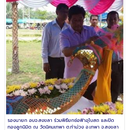
รองนายก อบจ.สงขลา ร่วมพิธียกช่อฟ้าอุโบสถ และปิด
ทองลูกนิมิต ณ วัดนิคมเทพา ต.ท่าม่วง อ.เทพา จ.สงขลา