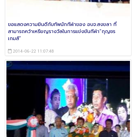
ขอแสดงความยินดีกับทัพนักกีฬาของ อบจ.สงขลา ที่
สามารถคว้าเหรียญรางวัลในการแข่งขันกีฬา“กุญชร
เกมส์”
2014-06-22 11:07:48