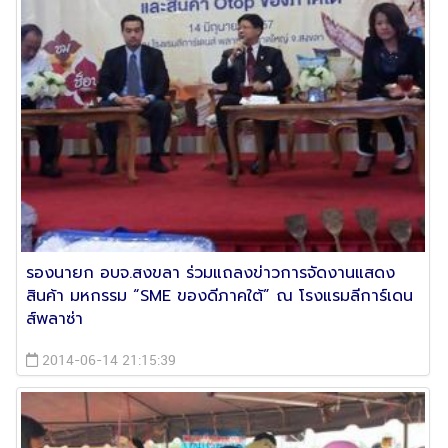
รองนายก อบจ.สงขลา ร่วมแถลงข่าวการจัดงานแสดง
สินค้า มหกรรม “SME ของดีภาคใต้” ณ โรงแรมลีการ์เดน
ส์พลาซ่า
2014-06-14 21:15:39